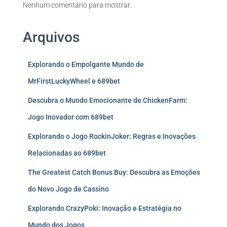
Nenhum comentário para mostrar.
Arquivos
Explorando o Empolgante Mundo de
MrFirstLuckyWheel e 689bet
Descubra o Mundo Emocionante de ChickenFarm:
Jogo Inovador com 689bet
Explorando o Jogo RockinJoker: Regras e Inovações
Relacionadas ao 689bet
The Greatest Catch Bonus Buy: Descubra as Emoções
do Novo Jogo de Cassino
Explorando CrazyPoki: Inovação e Estratégia no
Mundo dos Jogos