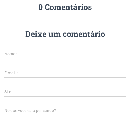
0 Comentários
Deixe um comentário
Nome
*
E-mail
*
Site
No que você está pensando?