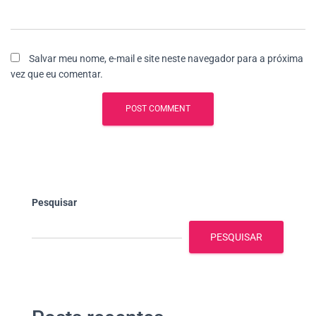
Salvar meu nome, e-mail e site neste navegador para a próxima
vez que eu comentar.
Pesquisar
PESQUISAR