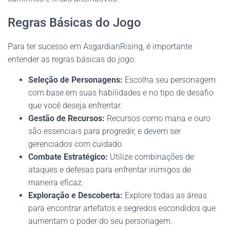
Regras Básicas do Jogo
Para ter sucesso em AsgardianRising, é importante
entender as regras básicas do jogo:
Seleção de Personagens:
Escolha seu personagem
com base em suas habilidades e no tipo de desafio
que você deseja enfrentar.
Gestão de Recursos:
Recursos como mana e ouro
são essenciais para progredir, e devem ser
gerenciados com cuidado.
Combate Estratégico:
Utilize combinações de
ataques e defesas para enfrentar inimigos de
maneira eficaz.
Exploração e Descoberta:
Explore todas as áreas
para encontrar artefatos e segredos escondidos que
aumentam o poder do seu personagem.