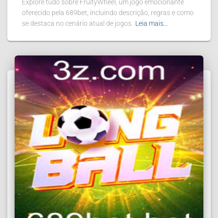
Explore tudo sobre FruityWheel, um jogo emocionante
oferecido pela 689bet, incluindo descrição, regras e como
se destaca no cenário atual de jogos.
Leia mais…