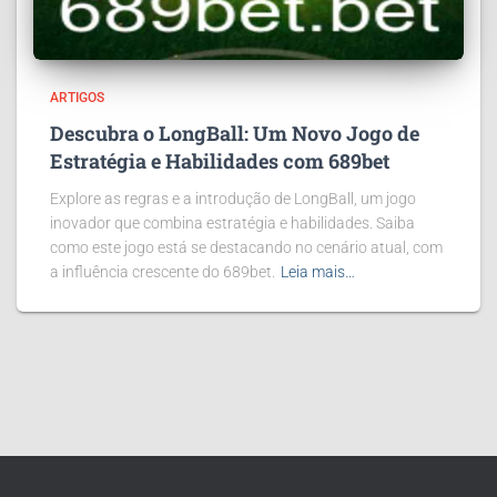
ARTIGOS
Descubra o LongBall: Um Novo Jogo de
Estratégia e Habilidades com 689bet
Explore as regras e a introdução de LongBall, um jogo
inovador que combina estratégia e habilidades. Saiba
como este jogo está se destacando no cenário atual, com
a influência crescente do 689bet.
Leia mais…