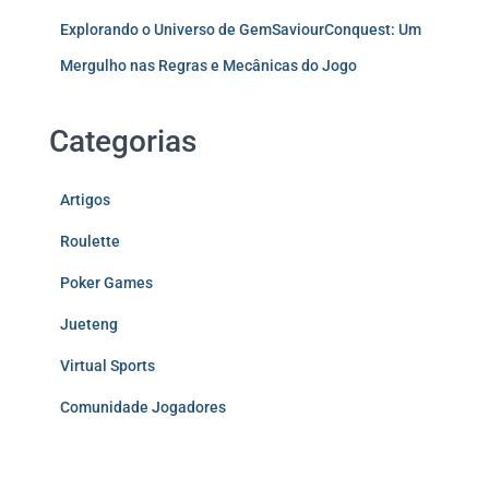
Explorando o Universo de GemSaviourConquest: Um
Mergulho nas Regras e Mecânicas do Jogo
Categorias
Artigos
Roulette
Poker Games
Jueteng
Virtual Sports
Comunidade Jogadores