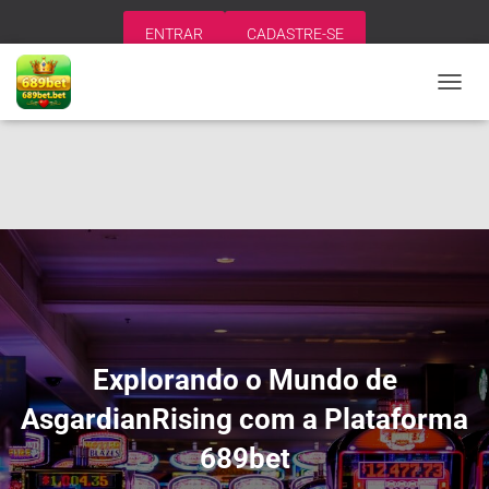
ENTRAR
CADASTRE-SE
A
L
T
E
R
N
A
R
N
A
V
E
G
A
Explorando o Mundo de
Ç
Ã
AsgardianRising com a Plataforma
O
689bet