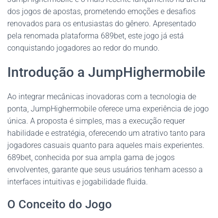
dos jogos de apostas, prometendo emoções e desafios
renovados para os entusiastas do gênero. Apresentado
pela renomada plataforma 689bet, este jogo já está
conquistando jogadores ao redor do mundo.
Introdução a JumpHighermobile
Ao integrar mecânicas inovadoras com a tecnologia de
ponta, JumpHighermobile oferece uma experiência de jogo
única. A proposta é simples, mas a execução requer
habilidade e estratégia, oferecendo um atrativo tanto para
jogadores casuais quanto para aqueles mais experientes.
689bet, conhecida por sua ampla gama de jogos
envolventes, garante que seus usuários tenham acesso a
interfaces intuitivas e jogabilidade fluida.
O Conceito do Jogo