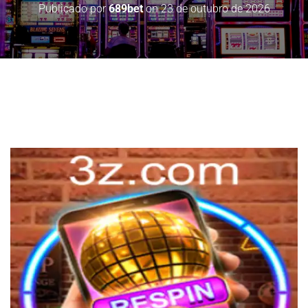
Publicado por
689bet
on
23 de outubro de 2026