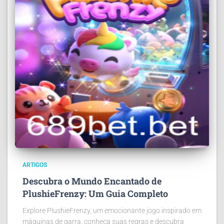
ARTIGOS
Descubra o Mundo Encantado de
PlushieFrenzy: Um Guia Completo
Explore PlushieFrenzy, um emocionante jogo inspirado em
máquinas de garra, conheça suas regras e descubra