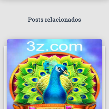
Posts relacionados