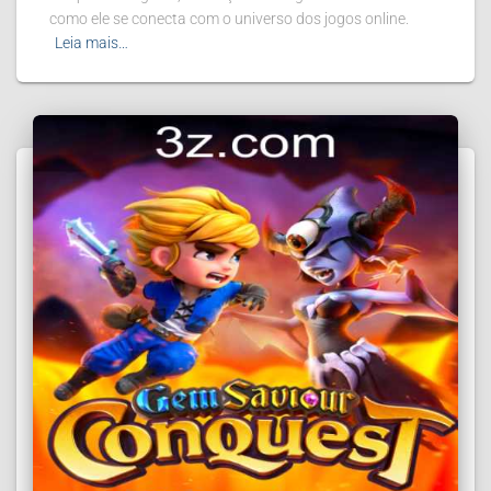
como ele se conecta com o universo dos jogos online.
Leia mais…