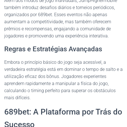
Além dos modos de jogo individuais, JumpHighermobile
também introduz desafios diários e torneios periódicos,
organizados por 689bet. Esses eventos não apenas
aumentam a competitividade, mas também oferecem
prêmios e recompensas, engajando a comunidade de
jogadores e promovendo uma experiência interativa.
Regras e Estratégias Avançadas
Embora o princípio básico do jogo seja acessível, a
verdadeira estratégia está em dominar o tempo de salto e a
utilização eficaz dos bônus. Jogadores experientes
aprendem rapidamente a manipular a física do jogo,
calculando o timing perfeito para superar os obstáculos
mais difíceis.
689bet: A Plataforma por Trás do
Sucesso