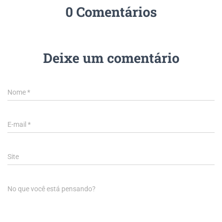
0 Comentários
Deixe um comentário
Nome
*
E-mail
*
Site
No que você está pensando?