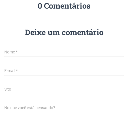
0 Comentários
Deixe um comentário
Nome
*
E-mail
*
Site
No que você está pensando?