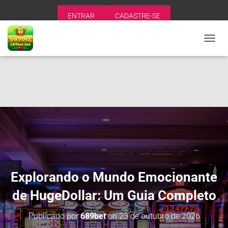
ENTRAR
CADASTRE-SE
A
L
T
E
R
N
A
R
N
A
V
E
G
A
Explorando o Mundo Emocionante
Ç
Ã
de HugeDollar: Um Guia Completo
O
Publicado por
689bet
on
23 de outubro de 2026