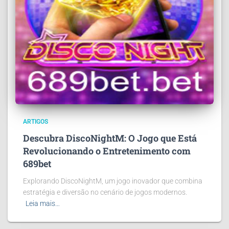
ARTIGOS
Descubra DiscoNightM: O Jogo que Está
Revolucionando o Entretenimento com
689bet
Explorando DiscoNightM, um jogo inovador que combina
estratégia e diversão no cenário de jogos modernos.
Leia mais…