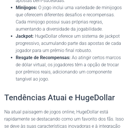
apostas bem-sucedidas.
Minijogos:
O jogo inclui uma variedade de minijogos
que oferecem diferentes desafios e recompensas.
Cada minijogo possui suas próprias regras,
aumentando a diversidade da jogabilidade.
Jackpot:
HugeDollar oferece um sistema de jackpot
progressivo, acumulando parte das apostas de cada
jogador para um prêmio final robusto.
Resgate de Recompensas:
Ao atingir certos marcos
de dólar virtual, os jogadores têm a opção de trocar
por prêmios reais, adicionando um componente
tangível ao jogo.
Tendências Atuai e HugeDollar
Na atual paisagem de jogos online, HugeDollar está
rapidamente se destacando como um favorito dos fãs. Isso
se deve às suas características inovadoras e à integração