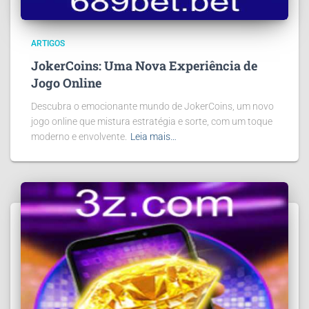
ARTIGOS
JokerCoins: Uma Nova Experiência de
Jogo Online
Descubra o emocionante mundo de JokerCoins, um novo
jogo online que mistura estratégia e sorte, com um toque
moderno e envolvente.
Leia mais…