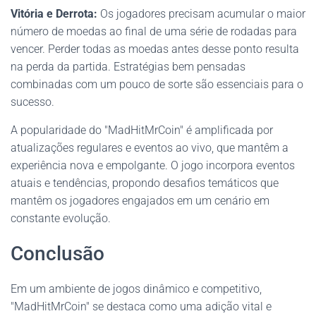
Vitória e Derrota:
Os jogadores precisam acumular o maior
número de moedas ao final de uma série de rodadas para
vencer. Perder todas as moedas antes desse ponto resulta
na perda da partida. Estratégias bem pensadas
combinadas com um pouco de sorte são essenciais para o
sucesso.
A popularidade do "MadHitMrCoin" é amplificada por
atualizações regulares e eventos ao vivo, que mantêm a
experiência nova e empolgante. O jogo incorpora eventos
atuais e tendências, propondo desafios temáticos que
mantêm os jogadores engajados em um cenário em
constante evolução.
Conclusão
Em um ambiente de jogos dinâmico e competitivo,
"MadHitMrCoin" se destaca como uma adição vital e