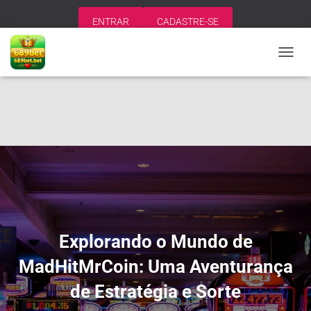
ENTRAR
CADASTRE-SE
A
L
T
E
R
N
A
R
N
A
V
E
G
A
Explorando o Mundo de
Ç
Ã
MadHitMrCoin: Uma Aventurança
O
de Estratégia e Sorte