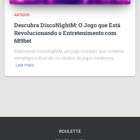
ARTIGOS
Descubra DiscoNightM: O Jogo que Está
Revolucionando o Entretenimento com
689bet
Explorando DiscoNightM, um jogo inovador que combina
estratégia e diversão no cenário de jogos modernos.
Leia mais…
ROULETTE