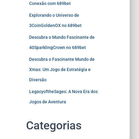
Conexão com 689bet
Explorando o Universo de
3CoinGoldenOX no 689bet
Descubra o Mundo Fascinante de
40SparklingCrown no 689bet
Descubra o Fascinante Mundo de
Xmas: Um Jogo de Estratégia e
Diversão
LegacyoftheSages: A Nova Era dos
Jogos de Aventura
Categorias