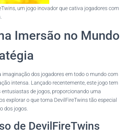
Twins, um jogo inovador que cativa jogadores com
.
Uma Imersão no Mundo
atégia
a a imaginação dos jogadores em todo o mundo com
 ação intensa. Lançado recentemente, este jogo tem
 entusiastas de jogos, proporcionando uma
os explorar o que torna DevilFireTwins tão especial
o dos jogos.
so de DevilFireTwins