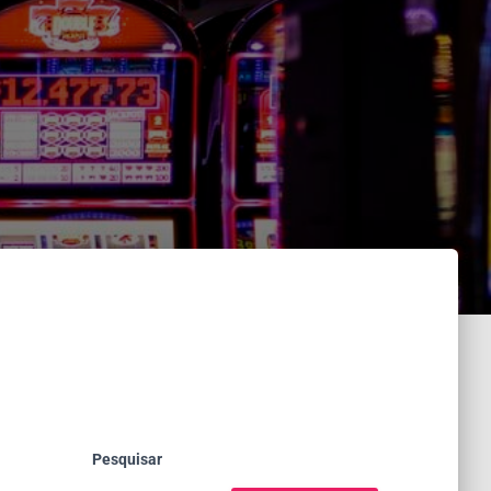
Pesquisar