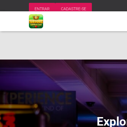
ENTRAR
CADASTRE-SE
Explo