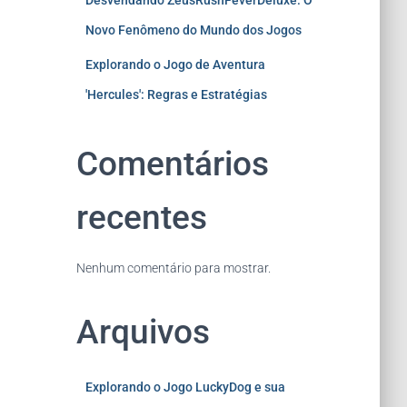
Desvendando ZeusRushFeverDeluxe: O
Novo Fenômeno do Mundo dos Jogos
Explorando o Jogo de Aventura
'Hercules': Regras e Estratégias
Comentários
recentes
Nenhum comentário para mostrar.
Arquivos
Explorando o Jogo LuckyDog e sua